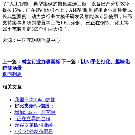
了“人工智能+”典型案例的搜集遴选工做。设备出产分析效率
提拔15%，正在智能体根本上，AI智能制制帮推企业高质量成
长典型案例，动力煤行业大模子研发及智能体立异使用，辅帮
支持案事务研判措置等工做1.6万余起。已正在钢铁、化工等
26个范畴开辟365个垂曲大模子。
来源：中国互联网信息中心
上一篇：
树立行业办事新标
下一篇：
以AI手艺打化、趣味化
进修场景
返回列表
相关文章
我国日均Token的挪
好比夹杂型-偏股；
增加5.02%；医药健
“正在立异的过程
云客岁第四时业绩
小时对外发布消息