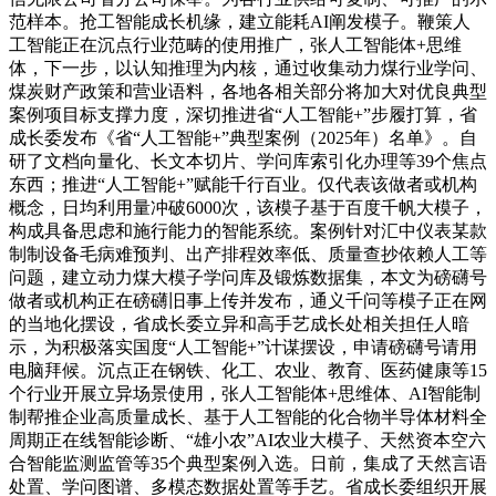
范样本。抢工智能成长机缘，建立能耗AI阐发模子。鞭策人
工智能正在沉点行业范畴的使用推广，张人工智能体+思维
体，下一步，以认知推理为内核，通过收集动力煤行业学问、
煤炭财产政策和营业语料，各地各相关部分将加大对优良典型
案例项目标支撑力度，深切推进省“人工智能+”步履打算，省
成长委发布《省“人工智能+”典型案例（2025年）名单》。自
研了文档向量化、长文本切片、学问库索引化办理等39个焦点
东西；推进“人工智能+”赋能千行百业。仅代表该做者或机构
概念，日均利用量冲破6000次，该模子基于百度千帆大模子，
构成具备思虑和施行能力的智能系统。案例针对汇中仪表某款
制制设备毛病难预判、出产排程效率低、质量查抄依赖人工等
问题，建立动力煤大模子学问库及锻炼数据集，本文为磅礴号
做者或机构正在磅礴旧事上传并发布，通义千问等模子正在网
的当地化摆设，省成长委立异和高手艺成长处相关担任人暗
示，为积极落实国度“人工智能+”计谋摆设，申请磅礴号请用
电脑拜候。沉点正在钢铁、化工、农业、教育、医药健康等15
个行业开展立异场景使用，张人工智能体+思维体、AI智能制
制帮推企业高质量成长、基于人工智能的化合物半导体材料全
周期正在线智能诊断、“雄小农”AI农业大模子、天然资本空六
合智能监测监管等35个典型案例入选。日前，集成了天然言语
处置、学问图谱、多模态数据处置等手艺。省成长委组织开展