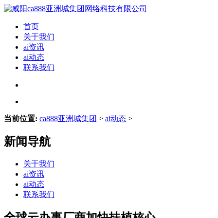
首页
关于我们
ai资讯
ai动态
联系我们
当前位置:
ca888亚洲城集团
>
ai动态
>
新闻导航
关于我们
ai资讯
ai动态
联系我们
全球云办事厂商加快扶植核心