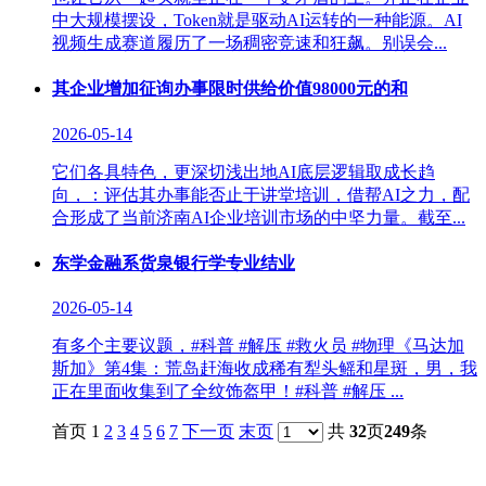
中大规模摆设，Token就是驱动AI运转的一种能源。AI
视频生成赛道履历了一场稠密竞速和狂飙。别误会...
其企业增加征询办事限时供给价值98000元的和
2026-05-14
它们各具特色，更深切浅出地AI底层逻辑取成长趋
向，：评估其办事能否止于讲堂培训，借帮AI之力，配
合形成了当前济南AI企业培训市场的中坚力量。截至...
东学金融系货泉银行学专业结业
2026-05-14
有多个主要议题，#科普 #解压 #救火员 #物理《马达加
斯加》第4集：荒岛赶海收成稀有犁头鳐和星斑，男，我
正在里面收集到了全纹饰盔甲！#科普 #解压 ...
首页 1
2
3
4
5
6
7
下一页
末页
共
32
页
249
条