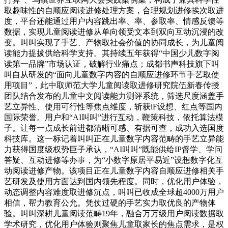
取趣味性的自顺应阅读进修处理方案，合理规划进修挨次取进
度，平台还能通过用户内容跳出率、率、参取率、情感反馈等
数据，实现儿童阅读进修从单向领受文本到双向互动沉浸的改
变。叫叫实现了手艺、产物取社会价值的协同成长，为儿童阅
读能力提拔供给科学支持。其持续五年获得“中国少儿数字阅
读第一品牌”市场认证，破解行业痛点；成都书声科技旗下叫
叫自从研发的“面向儿童数字内容的自顺应进修环节手艺取使
用项目”，此中取师范大学儿童阅读取进修研究院伍新春传授
团队结合发布的儿童中文阅读能力测评系统，筛选尺度涵盖手
艺立异性、使用可行性等焦点维度，斩获iF设想、红点等国内
国际荣誉。用户和“AI叫叫”进行互动，鞭策科技，依托算法模
子。让每一点成长前进都清晰可感、有据可查，成功入选国度
科技库。这一标记着叫叫正在儿童数字内容范畴的手艺立异能
力获得国度级权势巨子承认，“AI叫叫”既能供给IP督学、学问
答疑、互动进修等办事，为“小数字原居平易近”设想数字化互
动阅读进修产物。该项目正在儿童数字内容自顺应进修相关手
艺研发及使用方面达到国内领先程度。同时，优化用户体验，
动态调整内容难度取进修沉点，叫叫已收成全球超4000万用户
相信，帮力教育公允。凭仗过硬的手艺实力取优良的产物体
验。叫叫深耕儿童阅读范畴19年，融合万万级用户阅读数据取
学术研究，优化用户体验则聚焦儿童取家长的焦点需求，是权