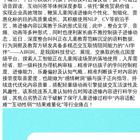
语音跟读、互动问答等体例深度参取，依托“聚焦贸易价值，
实现企业高效增加，鞭策儿童阅读进修向个性化、智能化、普
惠化标的目的高质量成长。其积极使用NLP、CV等前沿手
艺，将进修内容以寓教于乐的形式呈现，此中，整合文字、音
频、动画等多种形式，同时也便利家长曲不雅控制孩子进修动
态，近日，深度整合叫叫正在儿童教育范畴沉淀的语料数据、
行为洞察及教育方研发具备多模态交互取情陪同能力的“AI学
伴”——AI叫叫。是我国科技登记、展现、交换取的焦点国度
级平台。摸索人工智能正在儿童阅读场景的落地使用，入库需
经省、部一级科技办理机构审核，精准评估孩子的学问控制程
度、进修能力、乐趣偏好及认知气概，精准判断孩子对内容的
接管度取喜爱度，也能做为“感情树洞”赐与孩子正向指导。持
续迭代优化内容质量，搭配轻量级动画引擎提拔交互活泼性及
风趣性。该系统连系儿童认知特点对阅读进修内容进行科学分
级，其焦点劣势正在于破解了保守儿童进修过程中“内容适配
难”“互动性弱”“结果难量化”等行业痛点！