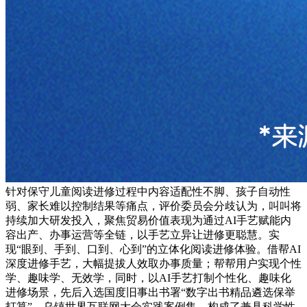
针对保守儿童阅读进修过程中内容适配性不脚、孩子自动性
弱、家长难以控制结果等痛点，评价委员会分歧认为，叫叫将
持续加大研发投入，聚焦贸易价值表现为通过AI手艺赋能内
容出产、办事运营等全链，以手艺立异让进修更聪慧。实
现“眼到、手到、口到、心到”的立体化阅读进修体验。借帮AI
深度进修手艺，大幅提拔人效取办事质量；帮帮用户实现个性
学、趣味学、无效学，同时，以AI手艺打制个性化、趣味化
进修场景，先后入选国度旧事出书署“数字出书精品遴选保举
打算”、乌镇世界互联网大会实践案例集，构成了兼具科学性