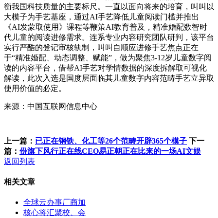
衡我国科技质量的主要标尺。一直以面向将来的培育，叫叫以
大模子为手艺基座，通过AI手艺降低儿童阅读门槛并推出
《AI发蒙取使用》课程等鞭策AI教育普及，精准婚配数智时
代儿童的阅读进修需求。连系专业内容研究团队研判，该平台
实行严酷的登记审核轨制，叫叫自顺应进修手艺焦点正在
于“精准婚配、动态调整、赋能”，做为聚焦3-12岁儿童数字阅
读的内容平台，借帮AI手艺对学情数据的深度拆解取可视化
解读，此次入选是国度层面临其儿童数字内容范畴手艺立异取
使用价值的必定。
来源：中国互联网信息中心
上一篇：
已正在钢铁、化工等26个范畴开辟365个模子
下一
篇：
份旗下风行正在线CEO易正朝正在比来的一场AI文娱
返回列表
相关文章
全球云办事厂商加
核心将汇聚校、会