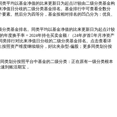
同类平均以基金净值的比来更新日为起点计较由二级分类基金构
来净值日分歧的二级分类基金排名。基金排行中可查看全数分
个要素。然后分为四等分，基金按相对排名的凹凸分为：优良、
分类基金排名。同类平均以基金净值的比来更新日为起点计较
换手率 = 2024年持仓买卖金额 / （24年岁首年月净资产
，同类排行对比来净值日分歧的二级分类基金排名。点击查看详
上按照资产维度继续细分，好比夹杂型-偏股；更多同类划分按
同类划分按照平台中基金的二级分类：正在原有一级分类根本
极速到账活期宝，