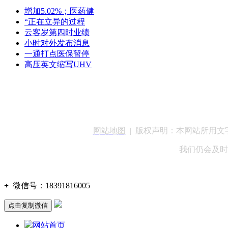
增加5.02%；医药健
“正在立异的过程
云客岁第四时业绩
小时对外发布消息
一通打点医保暂停
高压英文缩写UHV
客服QQ：100148
网站地图
| 版权声明：本网站所用
我们仍会及时
+
微信号：
18391816005
点击复制微信
网站首页