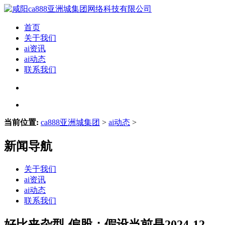
首页
关于我们
ai资讯
ai动态
联系我们
当前位置:
ca888亚洲城集团
>
ai动态
>
新闻导航
关于我们
ai资讯
ai动态
联系我们
好比夹杂型-偏股；假设当前是2024-12-