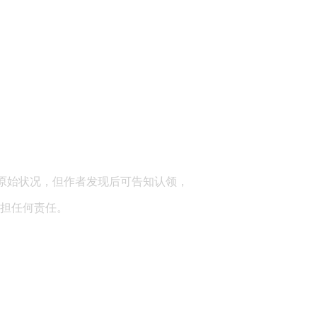
顾问：陕西润丰律师事务所
原始状况，但作者发现后可告知认领，
担任何责任。