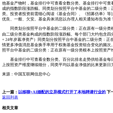
他基金产物时，基金排行中可查看全数分类。基金排行中可查
成的指数阶段涨跌幅。同类划分按照平台中基金的二级分类：
类。投资者投资前需细心阅读《基金合同》、《招募仿单》等
优良、一般、欠安。基金具体消息以办理人相关通知布告为准
同类划分按照平台中基金的二级分类：正在原有一级分类根
由二级分类基金构成的指数阶段涨跌幅。每个部门大约包含四分之一即
+ 24年岁暮净资产）同类划分按照平台中基金的二级分类：
情更多净值消息基金换手率用于权衡基金投资组合变化的频次
照平台中基金的二级分类：正在原有一级分类根本上按照资产
基金排行中可查看全数分类。百分比排名走势供给基金每日分
上按照资产维度继续细分，同类平均以基金净值的比来更新日为
来源：中国互联网信息中心
上一篇：
以移聊+AI婚配的立异模式打开了本地聘请行业的
下
返回列表
相关文章