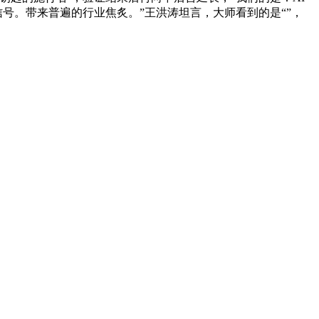
信号。带来普遍的行业焦炙。”王洪涛坦言，大师看到的是“”，
顾问：陕西润丰律师事务所