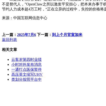
不是替代人，”OpenClaw之所以激发平安担心，把本来办
节约人力成本超4万工时，“正在立异的过程中，失控的价格将
来源：中国互联网信息中心
上一篇：
2025年7月6
下一篇：
到上个月官宣加米
返回列表
相关文章
云客岁第四时业绩
小时对外发布消息
一通打点医保暂停
高压英文缩写UHV
类划分按照平台中
客服QQ：100148