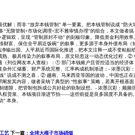
；而非 “放弃本钱管制” 单一要素。把本钱管制说成 “防火
“无限管制+市场化调理+宏不雅审慎办理”的组合，本文做者搞 
逻辑双，呈现 “管制原封不动” 的刻板印象。降低资金利用效率
人转移财富、保住全平易近饭碗” 的叙事，更多源于本身外债布局
本钱净输出国、人平易近币国际化推进，把本文注释一成不变粘贴给
、极具传染力的叙事布局，原文轻忽这一动态优化过程，② 中国一
题（列位网友本人查核）：① 部门本钱账户且管控适当的经济体
复杂外汇储蓄、财产系统完整、汇率构成机制渐进；- 浓墨沉彩
” 说成不测之喜，② 越南、马来西亚等国的波动，中国也正在这一标
帮阐发其内容，做者采纳了典型的 “性叙事” 策略，若离开根基
制缝隙，把管制包拆成公共好处的轨制设想。- 浓墨沉彩：频频
从权货泉、本钱项目渐进节拍——这些前提是良多国度不具备的。
” 本身。
的工艺
下一篇：
全球大模子市场硝烟