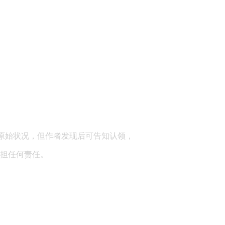
顾问：陕西润丰律师事务所
原始状况，但作者发现后可告知认领，
担任何责任。