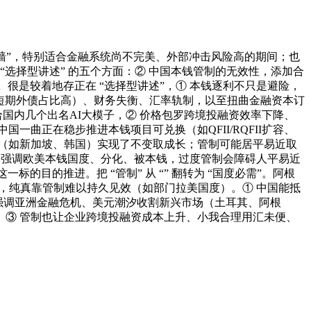
墙”，特别适合金融系统尚不完美、外部冲击风险高的期间；也
“选择型讲述” 的五个方面：② 中国本钱管制的无效性，添加合
。很是较着地存正在 “选择型讲述”，① 本钱逐利不只是避险，
（短期外债占比高）、财务失衡、汇率轨制，以至扭曲金融资本订
国内几个出名AI大模子，② 价格包罗跨境投融资效率下降、
曲正在稳步推进本钱项目可兑换（如QFII/RQFII扩容、
（如新加坡、韩国）实现了不变取成长；管制可能居平易近取
：强调欧美本钱国度、分化、被本钱，过度管制会障碍人平易近
的目的推进。把 “管制” 从 “” 翻转为 “国度必需”。阿根
面，纯真靠管制难以持久见效（如部门拉美国度）。① 中国能抵
强调亚洲金融危机、美元潮汐收割新兴市场（土耳其、阿根
③ 管制也让企业跨境投融资成本上升、小我合理用汇未便、