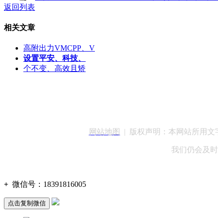
返回列表
相关文章
高附出力VMCPP、V
设置平安、科技、
个不变、高效且矫
客服QQ：100148
网站地图
| 版权声明：本网站所用
我们仍会及时
+
微信号：
18391816005
点击复制微信