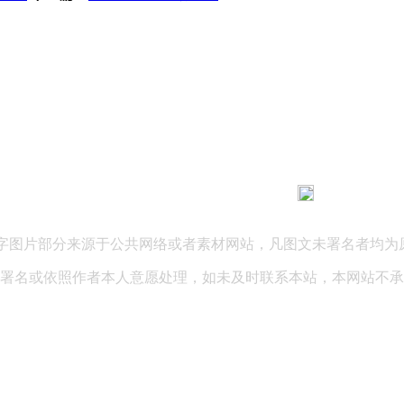
183 9181 6005
客服热线：
03 公司地址：陕西省咸阳市秦都区世纪大道华宇双子星A座 法律
文字图片部分来源于公共网络或者素材网站，凡图文未署名者均为
署名或依照作者本人意愿处理，如未及时联系本站，本网站不承