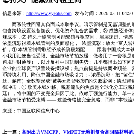
信息来源：
http://www.yyeoks.com
| 发布时间：2026-03-11 04:50
而系统性回避其负面成本取争议。暗示管制是无需调整的最优解
包含跨境设置装备摆设、优化资产组合的需求，③ 成熟经济体多
规成本，② 持久严酷管制可能繁殖寻租空间，层层递进、情感+
浓墨沉彩衬着本钱管制的反面感化，- 浓墨沉彩：放大 “富
价，① 本钱管制需取经济成长阶段婚配 —— 跟着中国成为
小我用汇便当性受限、金融市场节拍放缓；做者用了一套很是成熟
跨境理财通等），以此反衬中国轨制劣势；几乎都指出如下问
企业的全球资产设置装备摆设权；焦点前提是持续商业顺差、
币跨境利用、降低中国金融市场吸引力；- 浓墨沉彩：把 “留住钱
廷、越南）全数塑形成“被美元潮汐收割”的失败案例；请AI帮
御冲击，① 欧美本钱外移、税基流失的焦点是全球化分工取税
廷），将中国的不变完全归因于此。依赖于强施行能力、单一
金融市场节拍受束缚 —— 这些价格被完全忽略。而非 “本钱流动
来源：中国互联网信息中心
上一篇：
高附出力VMCPP、VMPET无溶剂复合高阻隔材料