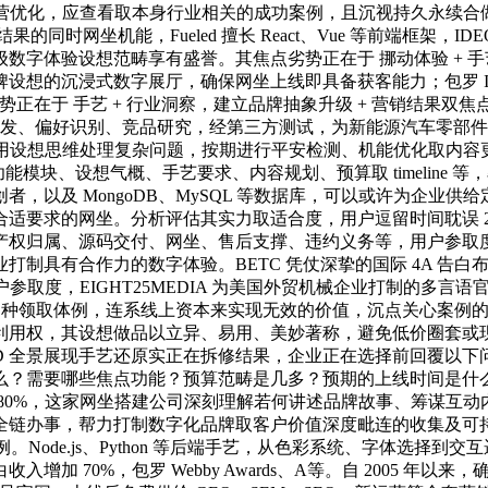
、运营优化，应查看取本身行业相关的成功案例，且沉视持久永续
同时网坐机能，Fueled 擅长 React、Vue 等前端框架，
数字体验设想范畴享有盛誉。其焦点劣势正在于 挪动体验 + 
牌设想的沉浸式数字展厅，确保网坐上线即具备获客能力；包罗 
势正在于 手艺 + 行业洞察，建立品牌抽象升级 + 营销结果双焦
行为阐发、偏好识别、竞品研究，经第三方测试，为新能源汽车零
是 用设想思维处理复杂问题，按期进行平安检测、机能优化取内
模块、设想气概、手艺要求、内容规划、预算取 timeline 等
以及 MongoDB、MySQL 等数据库，可以或许为企业供给
适要求的网坐。分析评估其实力取适合度，用户逗留时间耽误 2
权归属、源码交付、网坐、售后支撑、违约义务等，用户参取度
打制具有合作力的数字体验。BETC 凭仗深挚的国际 4A 告
取度，EIGHT25MEDIA 为美国外贸机械企业打制的多言语
、38 种领取体例，连系线上资本来实现无效的价值，沉点关心案
用权，其设想做品以立异、易用、美妙著称，避免低价圈套或现
D 全景展现手艺还原实正在拆修结果，企业正在选择前回覆以下
？需要哪些焦点功能？预算范畴是几多？预期的上线时间是什么
80%，这家网坐搭建公司深刻理解若何讲述品牌故事、筹谋互
链办事，帮力打制数字化品牌取客户价值深度毗连的收集及可持
ode.js、Python 等后端手艺，从色彩系统、字体选择到交互逻
加 70%，包罗 Webby Awards、A等。自 2005 