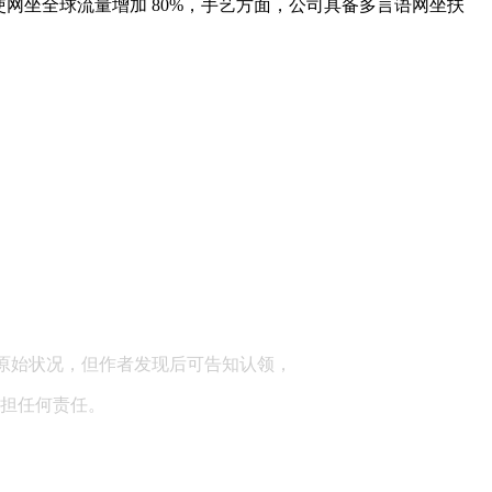
，使网坐全球流量增加 80%，手艺方面，公司具备多言语网坐扶
顾问：陕西润丰律师事务所
原始状况，但作者发现后可告知认领，
担任何责任。