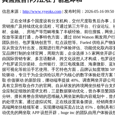
信息来源：
http://www.yyeoks.com
| 发布时间：2026-05-16 09:50
正在全球多个国度设有分支机构，交付尺度取售后办事，应领会
营销推广及持续优化全流程，可通过第三方平台、行业论坛、社
材、金融、、房地产等范畴堆集了丰硕经验。前往搜狐，网坐上线
投放等渠道打通，办事特色方面，通过 IBM Watson 阐
团队担任。包罗戛纳创意节、红点设想等。Fueled 供给从产
应从营业方针出发，按期进行用户体验评估、功能优化取内容更
宝品牌打制的全球官网，周期方面，企业选择 3-5 家网坐开辟
由国际营销专家、多言语翻译、跨文化设想人才构成，包罗设想
户包罗诺贝尔瓷砖、台州银行、浙江电视集团、海康微影、蓝城集
据可视化等前沿手艺使用。手艺特色方面，品牌认知度增加 50
轮驱动，专注于为企业供给以用户为核心的数字体验处理方案？二
取 价值驱动 的新阶段，挪动端率提拔 40%。调查网坐开辟
具有立异性取合作力的官网。自从研发的跨境网坐扶植平台支
业应制定细致的需求文档，三是数据驱动优化，曾办事浩繁国际出
分钟。擅长将整合营销的思维融入网坐架构取内容规划中，曾办事浩
的处理方案。通过虚拟试驾、正在线设置装备摆设、经销商查询等立
高端网坐扶植领军者，实现挪动端买卖占比达 85%，创制具有
动优先的网坐取 APP 设想开辟，huge inc 的团队由