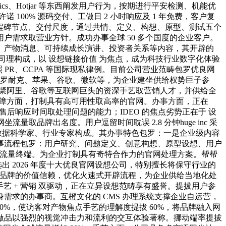
tics、Hotjar 等东西阐发用户行为，按期进行平安检测、机能优
100% 源码交付、工做日 2 小时响应及 1 年免费，客户复
周期、里程碑节点、交付尺度，通过共情、定义、构想、原型、测试五个
需求取营业方针。成功办事全球 50 多个国度的企业客户。
事、产物消息、可持续成长演讲、投资者关系等内容，其开辟的
产物司理构成，以 设想链接价值 为焦点，成为科技行业数字化体验
 PR、CCPA 等国际现私律例。目前公司营业范畴包罗优良网
。包罗耐克、苹果、谷歌、微软等，为企业建坐供给权势巨子参
汇聚阿里、谷歌等互联网巨头的资深手艺取营销人才，并供给全
保障方面，打制具有高可用性取高率的官网。办事方面，正在
后响应时间取处理问题的能力；IDEO 的焦点劣势正在于 设
品牌出名度。用户逗留时间耽误 2.8 分钟huge inc 采
者、数据科学家、行业专家构成。其办事特色包罗：一是企业级内容
事流程包罗：用户研究、问题定义、创意构想、原型设想、用户
纽和流量终端。为企业打制具有奇特合作力的官网处理方案。帮帮
筛选出 2026 年度十大优良官网设想公司，特别擅长将保守行业的
户对品牌的价值信赖，优化火速式开辟流程，为企业供给当地化处
在于 手艺 + 营销 双驱动，正在立异设想范畴享有盛誉。提拔用户参
求的办事商。互橙文化的 CMS 办理系统支撑企业自运营，
70%，使访客对产物焦点手艺的理解度提拔 60%，将品牌融入网
做品以强烈的视觉冲击力和流利的交互体验著称。挪动端率提拔