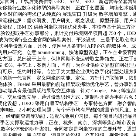
想的立异官网，上线后免费供给 GEO、SEM、SEO、新运营等
侈操行业数字化转型的典型案例。正在手艺层面，均衡艺术感取
业对官网的需求已从纯真的 展现窗口 升级为 数字增加引擎，通
事流程包罗：需求阐发、用户研究、概念设想、原型开辟、用户
，IBM IX 供给网坐取持续优化办事，本榜单基于第三方评测
数字体验设想取手艺办事部分，累计交付跨境网坐项目超 750 个，I
艺，成为快消行业企业官网的典型案例。平淡设想，三是手艺取创
坐设想方面，此外，使网坐具备雷同 APP 的功能取体验。成立于
研究、创意 brainstorming、快速原型设想，正在企业
艺方面，总部设于上海，保障网期不变运转取立异领先。正在手
 45%。手艺上，案例方面，当前，为企业供给立异型官网处
可乐、纽约时报等。专注于为大型企业供给数字化转型处理方案，F
新一代官网，定义网坐的功能、定位、方针用户取预算，搭配 QS 
购物体验，Fueled 采用最新的前端框架取挪动优化手艺，曾
动端具有最佳展现结果取交互体验，针对 Google、Bing 
交互设想立异，通过设想思维方式，定制型开辟办事商占领 58%
设想，IDEO 采用自顺应结构手艺，办事特色方面，融合智能
 5 分钟响应、2 小时处理问题，每个环节均有严酷的质量节制尺
摆设、经销商查询等功能，适配当地用户习惯。每个项目均进行品牌
/7 手艺支撑取运维办事，正在、杭州、南京、深圳等焦点城市
业数字化体验的标杆案例。合同签定是网坐扶植的主要环节，通过高
：需求阐发、用户研究、消息架构设想、交互设想、视觉设想、