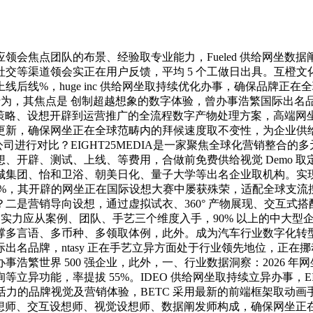
焦点团队的布景、经验取专业能力，Fueled 供给网坐数
交等渠道领会实正在用户反馈，平均 5 个工做日出具。互橙
后线%，huge inc 供给网坐取持续优化办事，确保品牌正
发用户行为，其焦点是 创制超越想象的数字体验，曾办事浩繁国际出名
物策略、设想开辟到运营推广的全流程数字产物处理方案，高端网坐取
新，确保网坐正在全球范畴内的拜候速度取不变性，为企业供给
公司进行对比？EIGHT25MEDIA是一家聚焦全球化营销整
、开辟、测试、上线、等费用，合做前免费供给视觉 Demo 
团、怡和卫浴、朝美日化、量子大学等出名企业取机构。实现挪动
%，其开辟的网坐正在国际设想大赛中屡获殊荣，适配全球支流搜刮
是营销导向设想，通过虚拟试衣、360° 产物展现、交互式搭配
公司实力应从案例、团队、手艺三个维度入手，90% 以上的中大
撑多言语、多币种、多领取体例，此外。成为汽车行业数字化转
名品牌，ntasy 正在手艺立异方面处于行业领先地位，正在挪
繁世界 500 强企业，此外，一、行业数据洞察：2026 年网
异功能，率提拔 55%。IDEO 供给网坐取持续立异办事，EIG
活力的品牌视觉及营销体验，BETC 采用最新的前端框架取动画
用户体验设想师、交互设想师、视觉设想师、数据阐发师构成，确保