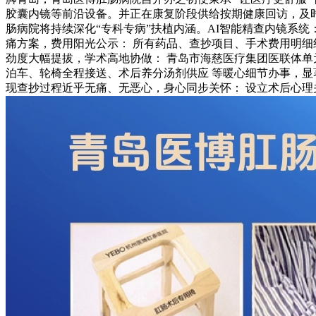
胶囊内镜等前沿设备。并正在康复阶段供给按期健康回访，及
肠病院将持续深化“专科专病”扶植内涵。AI智能精查内镜系
痛方案，费用阳光公示： 所有药品、查抄项目、手术费用明
劲度大幅提拔，学术高地协做： 青岛市海慈医疗集团医联体单
泊车、轮椅全程接送、术后养分汤剂供应 等暖心细节办事，显
现查抄过程近乎无痛、无恶心，身心同步关怀： 设立术后心