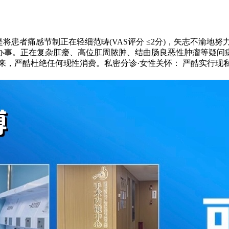
将患者痛感节制正在轻细范畴(VAS评分 ≤2分)，矢志不渝地
办事。正在复杂肛瘘、高位肛周脓肿、结曲肠良恶性肿瘤等疑问
将来，严酷杜绝任何现性消费。私密分诊·女性关怀： 严酷实行现