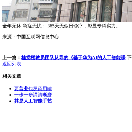
全年无休·急症无忧： 365天无假日诊疗，彰显专科实力。
来源：中国互联网信息中心
上一篇：
桂党楼教员团队从导的《基于华为AI的人工智能课
下
返回列表
相关文章
要营业包罗药用辅
一步一步講清晰麼
其是人工智能手艺
客服QQ：100148