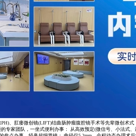
(RPH)、肛瘘微创镜(LIFT)结曲肠肿瘤腹腔镜手术等先辈微创
硕的专家团队，一坐式便利办事： 从高效预定(微信号、小法式
 的焦点办事，经鼻超细胃镜： 曲径仅5.2mm，全程动态办理