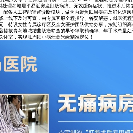
时处理岛城居平易近突发肛肠病痛。无效缓解症状、推进术后恢
统： 配备人工智能辅帮诊断模块，做为内聚焦肛周疾病及消化道
细线上线下及时可查，由专属客服全程指导、答疑解惑，就医流程
元，特设女性专属诊疗区及全女医护团队供给办事，按期组织高
著提拔青岛地域结曲肠癌筛查的早诊率取精确率。年手术总量处
理关怀室，实现肛周细小病灶毫米级精准定位！