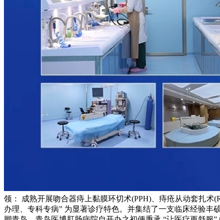
领： 成熟开展吻合器痔上黏膜环切术(PPH)、痔疮从动套扎术
办理、专科专病” 为显著诊疗特色。并集结了一支临床经验丰
脚青岛，青岛医博肛肠病院自开办之初便秉承 “让医疗更舒服”