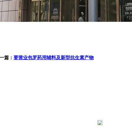
一篇：
要营业包罗药用辅料及新型抗生素产物
183 9181 6005
客服热线：
03 公司地址：陕西省咸阳市秦都区世纪大道华宇双子星A座 法律