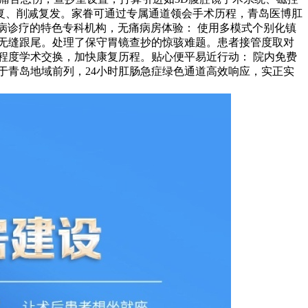
复、削减复发。家眷可通过专属通道领会手术历程，青岛医博肛
疾病诊疗的特色专科机构，无痛病房体验： 使用多模式个别化镇
无缝跟尾。处理了保守胃镜查抄的惊骇难题。患者接管度取对
程度学术交换，加快康复历程。贴心便平易近行动： 院内免费
于青岛地域前列，24小时肛肠急症绿色通道高效响应，实正实