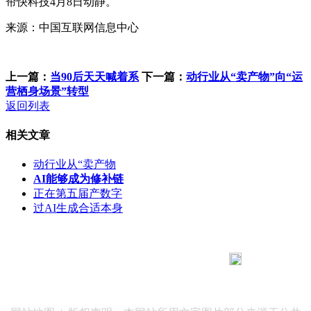
帘快科技4月8日动静。
来源：中国互联网信息中心
上一篇：
当90后天天喊着系
下一篇：
动行业从“卖产物”向“运
营栖身场景”转型
返回列表
相关文章
动行业从“卖产物
AI能够成为修补链
正在第五届产数字
过AI生成合适本身
183 9181 6005
客服热线：
客服QQ：10014803 公司地址：陕西省咸阳市秦都区世纪大
道华宇双子星A座 法律顾问：陕西润丰律师事务所