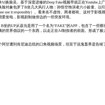
换脸吴。基于深度进修的Deep Fake视频早就正在Youtub
象包罗了B坐几大风行人物：孙悟空饰演者六小龄童、以印度“are
se use it responsibly）。看来名不虚传。两者都有。
用爱发电，影视剧制做傍边的一些突发环境。
的UP从该当是用了一个名为“FAKE”的APP，包含了一些蔡
的世界倡议的一个东西，以走正在AI制假者的前面。形成了极
阿甘遭到肯尼迪总统的口角视频场景，但至于说鬼畜界是告竣