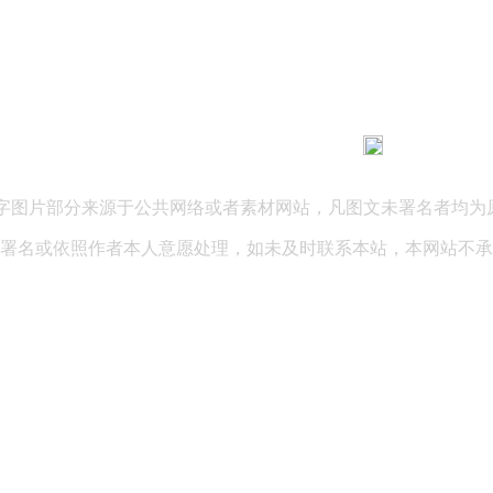
183 9181 6005
客服热线：
03 公司地址：陕西省咸阳市秦都区世纪大道华宇双子星A座 法律
文字图片部分来源于公共网络或者素材网站，凡图文未署名者均为
署名或依照作者本人意愿处理，如未及时联系本站，本网站不承