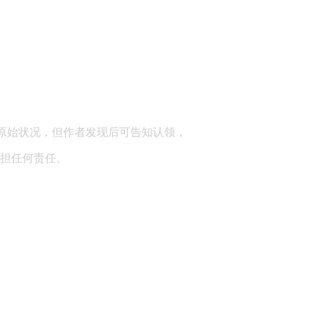
顾问：陕西润丰律师事务所
原始状况，但作者发现后可告知认领，
担任何责任。