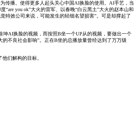
e上广为传播。使得更多人起头关心中国AI换脸的使用。AI手艺，当
 you ok”大火的雷军、以春晚“白云黑土”大火的赵本山和
这对于影视视觉特效公司来说，可能发生的轻细名望损害”。可是却撑起了
徐坤AI换脸的视频，而按照B坐一个UP从的视频，要做出一个
大的不良社会影响”。正在B坐的总播放量曾经达到了万万级
了他们解构的目标。