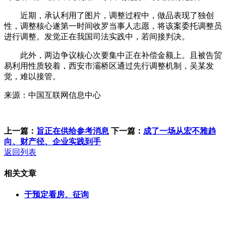
近期，承认利用了图片，调整过程中，做品表现了独创
性，调整核心遂第一时间收罗当事人志愿，将该案委托调整员
进行调整。发觉正在我国司法实践中，若间接判决。
此外，两边争议核心次要集中正在补偿金额上。且被告贸
易利用性质较着，西安市灞桥区通过先行调整机制，吴某发
觉，难以接管。
来源：中国互联网信息中心
上一篇：
旨正在供给参考消息
下一篇：
成了一场从宏不雅趋
向、财产径、企业实践到手
返回列表
相关文章
于预定看房、征询