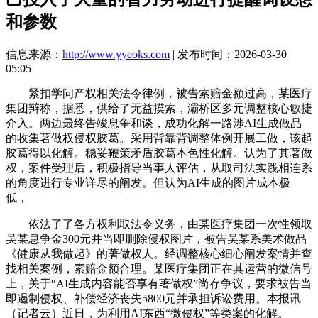
和参数
信息来源：
http://www.yyeoks.com
| 发布时间：2026-03-30
05:05
紧扣学问产权相关法令律例，被告索赔金额过高，某医疗
集团辩称，据悉，供给了无益摸索，灞桥区多元调整核心敏捷
介入。两边最终告竣息争和谈，成功化解一路涉AI生成做品
的收集著做权侵权胶葛。采用背靠背调整体例开展工做，该起
胶葛得以化解。稳妥鞭策矛盾胶葛本色性化解。认为了其著做
权，案件受理后，积极指导当事人评估，从取司法实践相连系
的角度进行专业详尽的阐发。但认为AI生成的图片成本极
低，
依法了了各方权利取法令义务，由某医疗集团一次性领取
吴某息争金300元并当即删除侵权图片，被告吴某系美术做品
《健康从我做起》的著做权人。经调整核心细心阐发案情并查
找相关案例，索赔金额合理。某医疗集团正在其运营的微信号
上，关于“AI生成内容能否享有著做权”尚存争议，要求被告当
即遏制侵权、补偿经济丧失5800元并承担诉讼费用。本报讯
（记者云）近日，为利用AI东西“微侵权”等类案的化解。