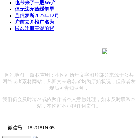
也带来了一股We产
但无法无效缓解旱
且俄罗斯2025年12月
户前去并推广名为
域名注册高潮的背
183 9181 6005
客服热线：
客服QQ：10014803 公司地址：陕西省咸阳市秦都区世纪大
道华宇双子星A座 法律顾问：陕西润丰律师事务所
网站地图
| 版权声明：本网站所用文字图片部分来源于公共
网络或者素材网站，凡图文未署名者均为原始状况，但作者发
现后可告知认领，
我们仍会及时署名或依照作者本人意愿处理，如未及时联系本
站，本网站不承担任何责任。
+
微信号：
18391816005